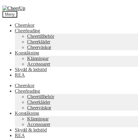
Hoppa
Hoppa
till
till
Meny
navigering
innehåll
Cheerskor
Cheerleading
Cheertillbehör
Cheerkläder
Cheerväskor
Konståkning
Klänningar
Accessoarer
Skydd & ledstöd
REA
Cheerskor
Cheerleading
Cheertillbehör
Cheerkläder
Cheerväskor
Konståkning
Klänningar
Accessoarer
Skydd & ledstöd
REA