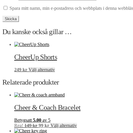
Spara mitt namn, min e-postadress och webbplats i denna webbläsa
Du kanske också gillar …
CheerUp Shorts
Den
249
kr
Välj alternativ
här
produkten
Relaterade produkter
har
flera
varianter.
De
Cheer & Coach Bracelet
olika
alternativen
kan
Betygsatt
5.00
av 5
väljas
Det
Det
Den
Rea!
149
kr
99
kr
Välj alternativ
på
ursprungliga
nuvarande
här