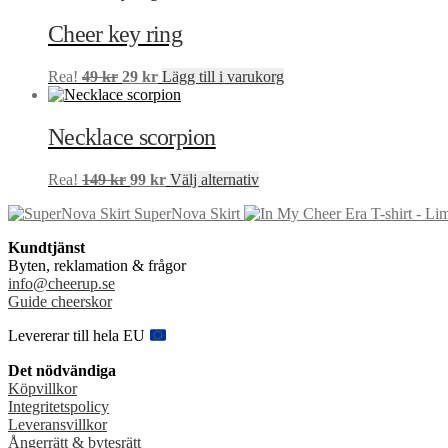
produktsidan
priset
priset
produkten
var:
är:
har
Cheer key ring
149 kr.
99 kr.
flera
varianter.
Det
Det
Rea!
49
kr
29
kr
Lägg till i varukorg
De
ursprungliga
nuvarande
olika
priset
priset
alternativen
var:
är:
Necklace scorpion
kan
49 kr.
29 kr.
väljas
på
Det
Det
Den
Rea!
149
kr
99
kr
Välj alternativ
produktsidan
ursprungliga
nuvarande
här
SuperNova Skirt
priset
priset
produkten
var:
är:
har
Kundtjänst
149 kr.
99 kr.
flera
Byten, reklamation & frågor
varianter.
info@cheerup.se
De
Guide cheerskor
olika
alternativen
Levererar till hela EU
kan
väljas
Det nödvändiga
på
Köpvillkor
produktsidan
Integritetspolicy
Leveransvillkor
Ångerrätt & bytesrätt