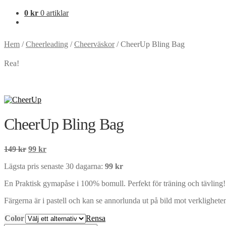
0
kr
0 artiklar
Hem
/
Cheerleading
/
Cheerväskor
/
CheerUp Bling Bag
Rea!
CheerUp Bling Bag
Det
Det
149
kr
99
kr
ursprungliga
nuvarande
Lägsta pris senaste 30 dagarna:
99
kr
priset
priset
var:
är:
En Praktisk gymapåse i 100% bomull. Perfekt för träning och tävling!
149 kr.
99 kr.
Färgerna är i pastell och kan se annorlunda ut på bild mot verklighete
Color
Rensa