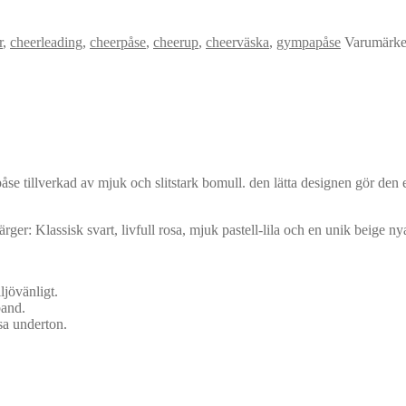
r
,
cheerleading
,
cheerpåse
,
cheerup
,
cheerväska
,
gympapåse
Varumärk
påse tillverkad av mjuk och slitstark bomull. den lätta designen gör de
ger: Klassisk svart, livfull rosa, mjuk pastell-lila och en unik beige n
ljövänligt.
band.
sa underton.