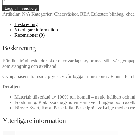
CheerUp
Bling
Lägg till i varukorg
Bag
Artikelnr:
N/A
Kategorier:
Cheerväskor
,
REA
Etiketter:
blinbag
,
chee
mängd
Beskrivning
Ytterligare information
Recensioner (0)
Beskrivning
Bär dina träningskläder, skor eller vardagsprylar med stil i vår gympa
som stängning och axelband.
Gympapåsens framsida pryds av vår logga i rhinestones. Finns i fem fär
Detaljer:
Material: tillverkad av 100% ren bomull – mjuk, hållbart och mi
Förslutning: Praktiska dragsnören som även fungerar som axel
Färger: Svart, Rosa, Pastell-lila, Pastellgrön & Beige med en ro
Ytterligare information