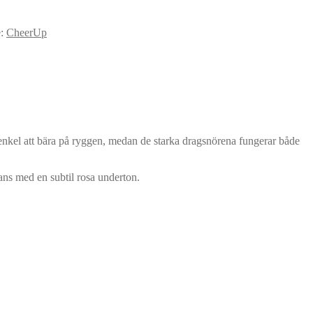
e:
CheerUp
n enkel att bära på ryggen, medan de starka dragsnörena fungerar både
yans med en subtil rosa underton.