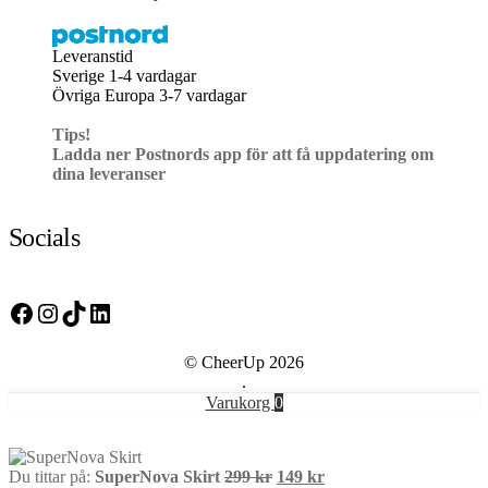
Leveranstid
Sverige 1-4 vardagar
Övriga Europa 3-7 vardagar
Tips!
Ladda ner Postnords app för att få uppdatering om
dina leveranser
Socials
Facebook
Instagram
TikTok
LinkedIn
© CheerUp 2026
.
Varukorg
0
Det
Det
Du tittar på:
SuperNova Skirt
299
kr
149
kr