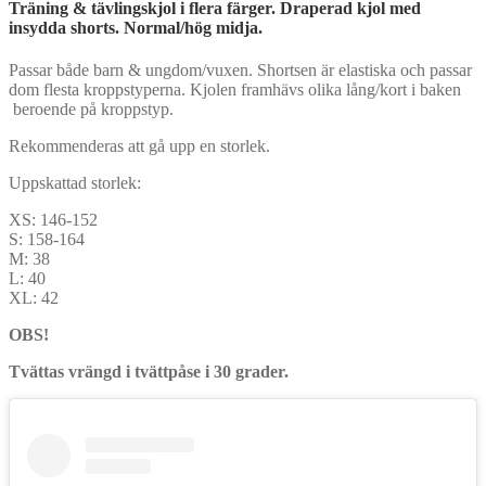
Träning & tävlingskjol i flera färger. Draperad kjol med
insydda shorts. Normal/hög midja.
Passar både barn & ungdom/vuxen. Shortsen är elastiska och passar
dom flesta kroppstyperna. Kjolen framhävs olika lång/kort i baken
beroende på kroppstyp.
Rekommenderas att gå upp en storlek.
Uppskattad storlek:
XS: 146-152
S: 158-164
M: 38
L: 40
XL: 42
OBS!
Tvättas vrängd i tvättpåse i 30 grader.