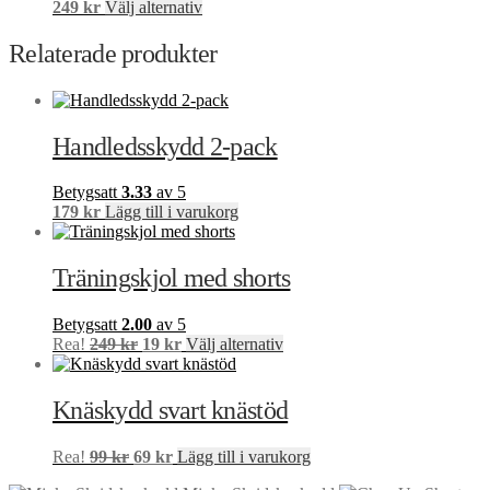
Den
249
kr
Välj alternativ
här
produkten
Relaterade produkter
har
flera
varianter.
De
Handledsskydd 2-pack
olika
alternativen
kan
Betygsatt
3.33
av 5
väljas
179
kr
Lägg till i varukorg
på
produktsidan
Träningskjol med shorts
Betygsatt
2.00
av 5
Det
Det
Den
Rea!
249
kr
19
kr
Välj alternativ
ursprungliga
nuvarande
här
priset
priset
produkten
var:
är:
har
Knäskydd svart knästöd
249 kr.
19 kr.
flera
varianter.
Det
Det
Rea!
99
kr
69
kr
Lägg till i varukorg
De
ursprungliga
nuvarande
olika