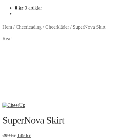
0
kr
0 artiklar
Hem
/
Cheerleading
/
Cheerkläder
/
SuperNova Skirt
Rea!
SuperNova Skirt
Det
Det
299
kr
149
kr