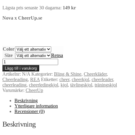
ursprungliga
nuvarande
Lägsta pris senaste 30 dagarna:
149
kr
priset
priset
var:
är:
Nova x CheerUp.se
299 kr.
149 kr.
Color
Size
Rensa
SuperNova
Skirt
Lägg till i varukorg
mängd
Artikelnr:
N/A
Kategorier:
Bling & Shine
,
Cheerkläder
,
Cheerleading
,
REA
Etiketter:
cheer
,
cheerkjol
,
cheerleader
,
cheerleading
,
cheerledingkjol
,
kjol
,
tävlingskjol
,
träningskjol
Varumärke:
CheerUp
Beskrivning
Ytterligare information
Recensioner (0)
Beskrivning