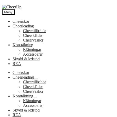
Hoppa
Hoppa
till
till
Meny
navigering
innehåll
Cheerskor
Cheerleading
Cheertillbehör
Cheerkläder
Cheerväskor
Konståkning
Klänningar
Accessoarer
Skydd & ledstöd
REA
Cheerskor
Cheerleading
Expandera
Cheertillbehör
undermeny
Cheerkläder
Cheerväskor
Konståkning
Expandera
Klänningar
undermeny
Accessoarer
Skydd & ledstöd
REA