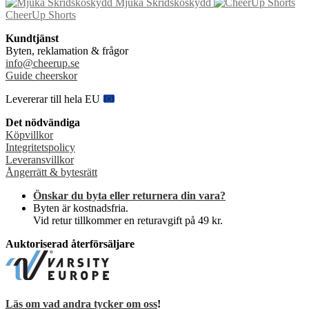
Mjuka Skridskoskydd
priset
priset
alternativen
CheerUp Shorts
var:
är:
kan
99 kr.
69 kr.
väljas
Kundtjänst
på
Byten, reklamation & frågor
produktsidan
info@cheerup.se
Guide cheerskor
Levererar till hela EU
Det nödvändiga
Köpvillkor
Integritetspolicy
Leveransvillkor
Ångerrätt & bytesrätt
Önskar du byta eller returnera din vara?
Byten är kostnadsfria.
Vid retur tillkommer en returavgift på 49 kr.
Auktoriserad återförsäljare
Läs om vad andra tycker om oss
!