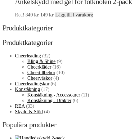
Ankelskydd med gel för fotknölen 2-pack
599 kr.
299 kr.
flera
varianter.
Det
Det
Rea!
349
kr
149
kr
Lägg till i varukorg
De
ursprungliga
nuvarande
olika
priset
priset
Produktkategorier
alternativen
var:
är:
kan
349 kr.
149 kr.
väljas
Produktkategorier
på
produktsidan
Cheerleading
(32)
Bling & Shine
(9)
Cheerkläder
(16)
Cheertillbehör
(10)
Cheerväskor
(4)
Cheerleadingskor
(6)
Konståkning
(17)
Konståkning - Accessoarer
(11)
Konståkning - Dräkter
(6)
REA
(33)
Skydd & Stöd
(4)
Populära produkter