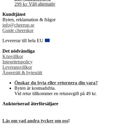
Den
299
kr
Välj alternativ
olika
här
alternativen
Kundtjänst
produkten
kan
Byten, reklamation & frågor
har
väljas
info@cheerup.se
flera
på
Guide cheerskor
varianter.
produktsidan
De
Levererar till hela EU
olika
alternativen
Det nödvändiga
kan
Köpvillkor
väljas
Integritetspolicy
på
Leveransvillkor
produktsidan
Ångerrätt & bytesrätt
Önskar du byta eller returnera din vara?
Byten är kostnadsfria.
Vid retur tillkommer en returavgift på 49 kr.
Auktoriserad återförsäljare
Läs om vad andra tycker om oss
!