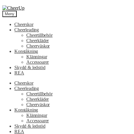
Hoppa
Hoppa
till
till
Meny
navigering
innehåll
Cheerskor
Cheerleading
Cheertillbehör
Cheerkläder
Cheerväskor
Konståkning
Klänningar
Accessoarer
Skydd & ledstöd
REA
Cheerskor
Cheerleading
Cheertillbehör
Cheerkläder
Cheerväskor
Konståkning
Klänningar
Accessoarer
Skydd & ledstöd
REA