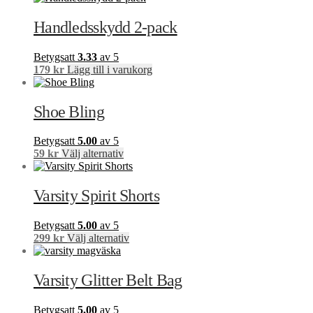
Handledsskydd 2-pack
Betygsatt
3.33
av 5
179
kr
Lägg till i varukorg
Shoe Bling
Betygsatt
5.00
av 5
Den
59
kr
Välj alternativ
här
produkten
har
Varsity Spirit Shorts
flera
varianter.
Betygsatt
5.00
av 5
De
Den
299
kr
Välj alternativ
olika
här
alternativen
produkten
kan
har
Varsity Glitter Belt Bag
väljas
flera
på
varianter.
produktsidan
Betygsatt
5.00
av 5
De