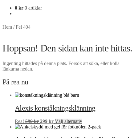
0
kr
0 artiklar
Hem
/
Fel 404
Hoppsan! Den sidan kan inte hittas.
Ingenting hittades på denna plats. Försök att söka, eller kolla
länkarna nedan.
På rea nu
Alexis konståkningsklänning
Det
Det
Den
Rea!
599
kr
299
kr
Välj alternativ
ursprungliga
nuvarande
här
priset
priset
produkten
var:
är:
har