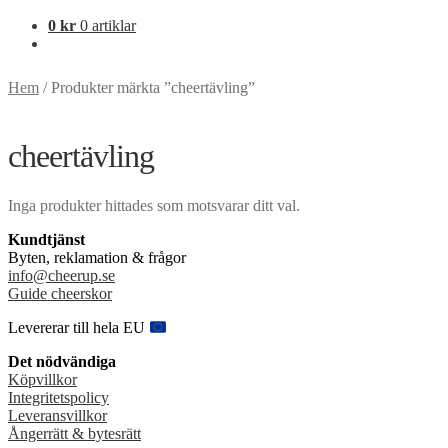
0
kr
0 artiklar
Hem
/
Produkter märkta ”cheertävling”
cheertävling
Inga produkter hittades som motsvarar ditt val.
Kundtjänst
Byten, reklamation & frågor
info@cheerup.se
Guide cheerskor
Levererar till hela EU
Det nödvändiga
Köpvillkor
Integritetspolicy
Leveransvillkor
Ångerrätt & bytesrätt