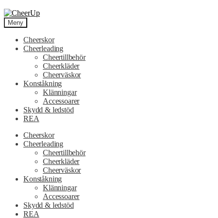
Hoppa
Hoppa
till
till
Meny
navigering
innehåll
Cheerskor
Cheerleading
Cheertillbehör
Cheerkläder
Cheerväskor
Konståkning
Klänningar
Accessoarer
Skydd & ledstöd
REA
Cheerskor
Cheerleading
Cheertillbehör
Cheerkläder
Cheerväskor
Konståkning
Klänningar
Accessoarer
Skydd & ledstöd
REA