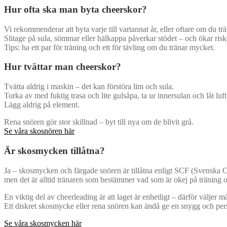
Hur ofta ska man byta cheerskor?
Vi rekommenderar att byta varje till vartannat år, eller oftare om du tr
Slitage på sula, sömmar eller hälkappa påverkar stödet – och ökar risk
Tips: ha ett par för träning och ett för tävling om du tränar mycket.
Hur tvättar man cheerskor?
Tvätta aldrig i maskin – det kan förstöra lim och sula.
Torka av med fuktig trasa och lite gulsåpa, ta ur innersulan och låt luft
Lägg aldrig på element.
Rena snören gör stor skillnad – byt till nya om de blivit grå.
Se våra skosnören här
Är skosmycken tillåtna?
Ja – skosmycken och färgade snören är tillåtna enligt SCF (Svenska 
men det är alltid tränaren som bestämmer vad som är okej på träning o
En viktig del av cheerleading är att laget är enhetligt – därför väljer 
Ett diskret skosmycke eller rena snören kan ändå ge en snygg och perso
Se våra skosmycken här