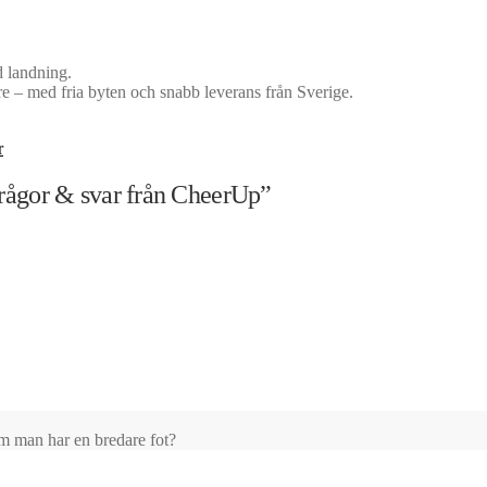
d landning.
e – med fria byten och snabb leverans från Sverige.
r
frågor & svar från CheerUp
”
m man har en bredare fot?