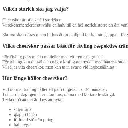
Vilken storlek ska jag välja?
Cheerskor är ofta små i storleken.
Vi rekommenderar att välja en halv till en hel storlek större än din van
Skorna ska snöras om och dras åt ordentligt. De ska inte glappa – för 
Vilka cheerskor passar bäst för tävling respektive trä
För tävling passar lätta modeller med vit, ren design bäst.
För träning kan du välja en något kraftigare modell med bättre stötdä
Vi säljer vita cheerskor, men kan ta in svarta vid lagbeställning.
Hur länge håller cheerskor?
Vid normal träning håller ett par i ungefär 12–24 månader.
Tränar du dagligen eller utomhus, räkna med kortare livslängd.
Tecken på att det är dags att byta:
sliten sula
glapp i hälen
förlorad stötdämpning
hål i tyget