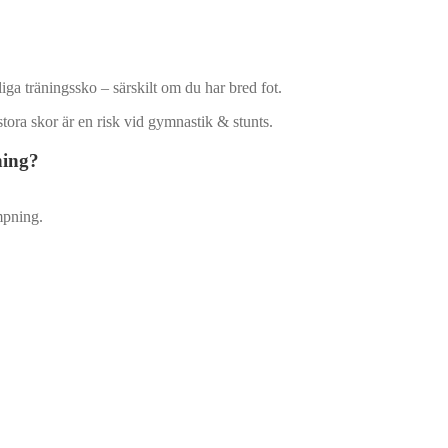
liga träningssko – särskilt om du har bred fot.
stora skor är en risk vid gymnastik & stunts.
ning?
mpning.