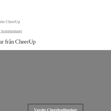
 från CheerUp
2 kommentarer
var från CheerUp
Varsity Cheerleadingskor