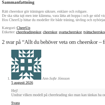
Sammanfattning
Rätt cheerskor gör träningen säkrare, enklare och roligare.
De ska sitta tajt men inte klämma, vara lätta att hoppa i och ge stöd vi
Hos CheerUp hittar du modeller för både träning, tävling och nybörjar
Kategori:
CheerUp
Etiketter:
cheerleadingskor
,
cheerskor
,
svartacheerskor
,
tvättacheersko
2 svar på “
Allt du behöver veta om cheerskor – 
Ann-Sofie Jönsson
5 augusti 2026
Hej!
Undrar vilken modell på cheerleading sko man kan tänkas ha o
Svara