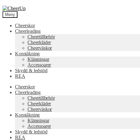
Hoppa
Hoppa
till
till
Meny
navigering
innehåll
Cheerskor
Cheerleading
Cheertillbehör
Cheerkläder
Cheerväskor
Konståkning
Klänningar
Accessoarer
Skydd & ledstöd
REA
Cheerskor
Cheerleading
Cheertillbehör
Cheerkläder
Cheerväskor
Konståkning
Klänningar
Accessoarer
Skydd & ledstöd
REA