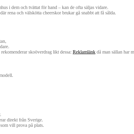
us i dem och tvättat för hand – kan de ofta säljas vidare.
där rena och välskötta cheerskor brukar gå snabbt att få sålda.
tan,
dare.
i rekomenderar skoöverdrag likt dessa:
Reklamlänk
då man sällan har my
 modell.
.
rar direkt från Sverige.
 som vill prova på plats.