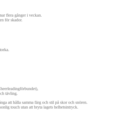
änar flera gånger i veckan.
en för skador.
torka.
Cheerleadingförbundet),
ch tävling.
många att hålla samma färg och stil på skor och snören.
nlig touch utan att bryta lagets helhetsintryck.