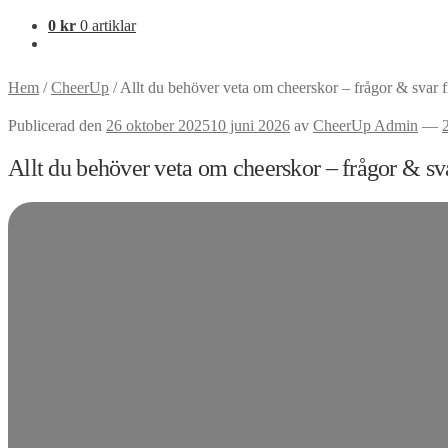
0
kr
0 artiklar
Hem
/
CheerUp
/
Allt du behöver veta om cheerskor – frågor & svar
Publicerad den
26 oktober 2025
10 juni 2026
av
CheerUp Admin
—
Allt du behöver veta om cheerskor – frågor & s