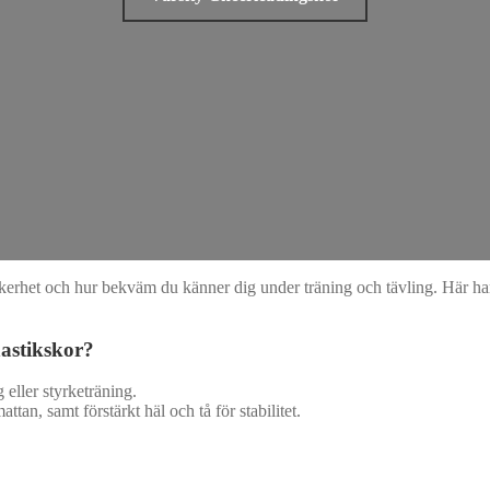
äkerhet och hur bekväm du känner dig under träning och tävling. Här har
astikskor?
 eller styrketräning.
ttan, samt förstärkt häl och tå för stabilitet.