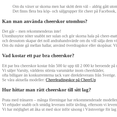
Om du växer ur skorna men har skött dem väl – aldrig gått utomh
Det finns flera bra köp- och säljgrupper för cheer på Facebook, 
Kan man använda cheerskor utomhus?
Det går – men rekommenderas inte!
Utomhusytor nöter snabbt ner sulan och gör skorna hala på cheer-mat
och dessutom skapar det noll andrahandsvärde om du vill sälja dem vi
Om du måste gå mellan hallar, använd överdragskor eller skopåsar. V
Vad kostar ett par bra cheerskor?
Ett par bra cheerskor kostar från 500 kr upp till 2 000 kr beroende på
Vi säljer Varsity, världens största varumärke inom cheerkläder,
ofta billigare än konkurrenterna tack vare direktleverans från Sverige.
Se våra aktuella modeller:
Cheerleadingskor på CheerUp
Hur hittar man rätt cheerskor till sitt lag?
Prata med tränaren – många föreningar har rekommenderade modeller
Vi erbjuder snabb och smidig leverans inför tävling, eftersom vi levere
Vi har möjlighet att åka ut med skor inför säsong i Västsverige för lag