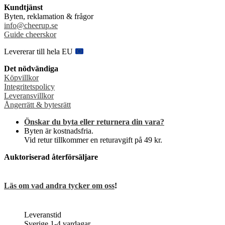
varianter.
Kundtjänst
De
Byten, reklamation & frågor
olika
info@cheerup.se
alternativen
Guide cheerskor
kan
väljas
Levererar till hela EU
på
produktsidan
Det nödvändiga
Köpvillkor
Integritetspolicy
Leveransvillkor
Ångerrätt & bytesrätt
Önskar du byta eller returnera din vara?
Byten är kostnadsfria.
Vid retur tillkommer en returavgift på 49 kr.
Auktoriserad återförsäljare
Läs om vad andra tycker om oss
!
Leveranstid
Sverige 1-4 vardagar