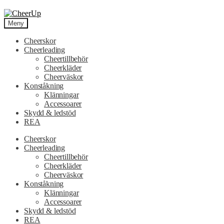
Hoppa
Hoppa
till
till
Meny
navigering
innehåll
Cheerskor
Cheerleading
Cheertillbehör
Cheerkläder
Cheerväskor
Konståkning
Klänningar
Accessoarer
Skydd & ledstöd
REA
Cheerskor
Cheerleading
Cheertillbehör
Cheerkläder
Cheerväskor
Konståkning
Klänningar
Accessoarer
Skydd & ledstöd
REA