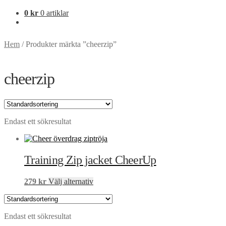
0
kr
0 artiklar
Hem
/
Produkter märkta ”cheerzip”
cheerzip
Endast ett sökresultat
Training Zip jacket CheerUp
Den
279
kr
Välj alternativ
här
produkten
har
Endast ett sökresultat
flera