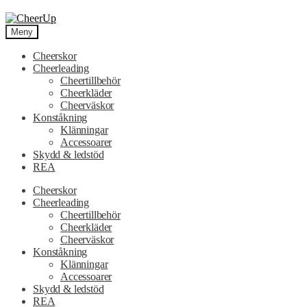
Hoppa
Hoppa
till
till
Meny
navigering
innehåll
Cheerskor
Cheerleading
Cheertillbehör
Cheerkläder
Cheerväskor
Konståkning
Klänningar
Accessoarer
Skydd & ledstöd
REA
Cheerskor
Cheerleading
Cheertillbehör
Cheerkläder
Cheerväskor
Konståkning
Klänningar
Accessoarer
Skydd & ledstöd
REA