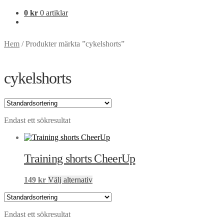
0
kr
0 artiklar
Hem
/
Produkter märkta ”cykelshorts”
cykelshorts
Endast ett sökresultat
Training shorts CheerUp
Den
149
kr
Välj alternativ
här
produkten
har
Endast ett sökresultat
flera