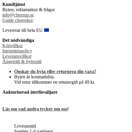
varianter.
Kundtjänst
De
Byten, reklamation & frågor
olika
info@cheerup.se
alternativen
Guide cheerskor
kan
väljas
Levererar till hela EU
på
produktsidan
Det nödvändiga
Köpvillkor
Integritetspolicy
Leveransvillkor
Ångerrätt & bytesrätt
Önskar du byta eller returnera din vara?
Byten är kostnadsfria.
Vid retur tillkommer en returavgift på 49 kr.
Auktoriserad återförsäljare
Läs om vad andra tycker om oss
!
Leveranstid
Sverige 1-4 vardagar