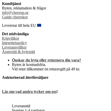
varianter.
Kundtjänst
De
Byten, reklamation & frågor
olika
info@cheerup.se
alternativen
Guide cheerskor
kan
väljas
Levererar till hela EU
på
produktsidan
Det nödvändiga
Köpvillkor
Integritetspolicy
Leveransvillkor
Ångerrätt & bytesrätt
Önskar du byta eller returnera din vara?
Byten är kostnadsfria.
Vid retur tillkommer en returavgift på 49 kr.
Auktoriserad återförsäljare
Läs om vad andra tycker om oss
!
Leveranstid
Sverige 1-4 vardagar