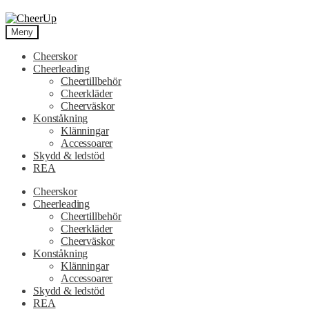
Hoppa
Hoppa
till
till
Meny
navigering
innehåll
Cheerskor
Cheerleading
Cheertillbehör
Cheerkläder
Cheerväskor
Konståkning
Klänningar
Accessoarer
Skydd & ledstöd
REA
Cheerskor
Cheerleading
Cheertillbehör
Cheerkläder
Cheerväskor
Konståkning
Klänningar
Accessoarer
Skydd & ledstöd
REA