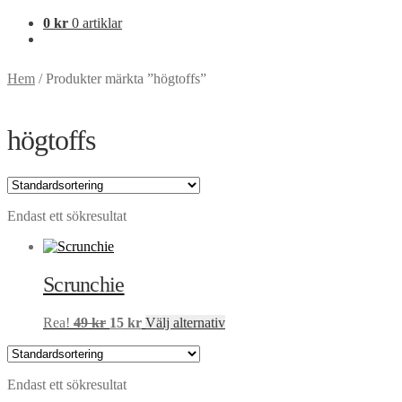
0
kr
0 artiklar
Hem
/
Produkter märkta ”högtoffs”
högtoffs
Endast ett sökresultat
Scrunchie
Det
Det
Den
Rea!
49
kr
15
kr
Välj alternativ
ursprungliga
nuvarande
här
priset
priset
produkten
var:
är:
har
Endast ett sökresultat
49 kr.
15 kr.
flera