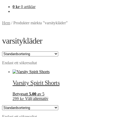
0
kr
0 artiklar
Hem
/
Produkter märkta ”varsitykläder”
varsitykläder
Endast ett sökresultat
Varsity Spirit Shorts
Betygsatt
5.00
av 5
Den
299
kr
Välj alternativ
här
produkten
har
Endast ett sökresultat