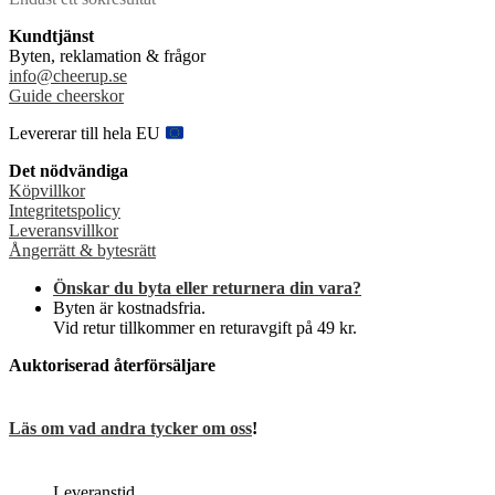
flera
varianter.
Kundtjänst
De
Byten, reklamation & frågor
olika
info@cheerup.se
alternativen
Guide cheerskor
kan
väljas
Levererar till hela EU
på
produktsidan
Det nödvändiga
Köpvillkor
Integritetspolicy
Leveransvillkor
Ångerrätt & bytesrätt
Önskar du byta eller returnera din vara?
Byten är kostnadsfria.
Vid retur tillkommer en returavgift på 49 kr.
Auktoriserad återförsäljare
Läs om vad andra tycker om oss
!
Leveranstid