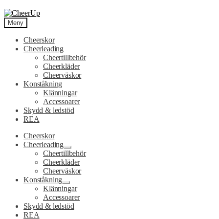
Hoppa
Hoppa
till
till
Meny
navigering
innehåll
Cheerskor
Cheerleading
Cheertillbehör
Cheerkläder
Cheerväskor
Konståkning
Klänningar
Accessoarer
Skydd & ledstöd
REA
Cheerskor
Cheerleading
Expandera
Cheertillbehör
undermeny
Cheerkläder
Cheerväskor
Konståkning
Expandera
Klänningar
undermeny
Accessoarer
Skydd & ledstöd
REA