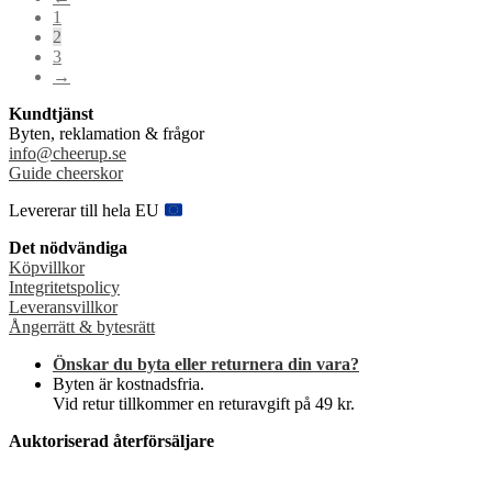
De
1
olika
2
alternativen
3
kan
→
väljas
på
Kundtjänst
produktsidan
Byten, reklamation & frågor
info@cheerup.se
Guide cheerskor
Levererar till hela EU
Det nödvändiga
Köpvillkor
Integritetspolicy
Leveransvillkor
Ångerrätt & bytesrätt
Önskar du byta eller returnera din vara?
Byten är kostnadsfria.
Vid retur tillkommer en returavgift på 49 kr.
Auktoriserad återförsäljare