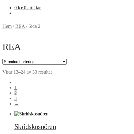
0
kr
0 artiklar
Hem
/
REA
/
Sida 2
REA
Visar 13–24 av 33 resultat
←
1
2
3
→
Skridskosnören