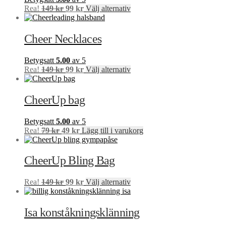
De
Det
Det
Den
Rea!
149
kr
99
kr
Välj alternativ
olika
ursprungliga
nuvarande
här
alternativen
priset
priset
produkten
kan
var:
är:
har
Cheer Necklaces
väljas
149 kr.
99 kr.
flera
på
varianter.
produktsidan
Betygsatt
5.00
av 5
De
Det
Det
Den
Rea!
149
kr
99
kr
Välj alternativ
olika
ursprungliga
nuvarande
här
alternativen
priset
priset
produkten
kan
var:
är:
har
CheerUp bag
väljas
149 kr.
99 kr.
flera
på
varianter.
produktsidan
Betygsatt
5.00
av 5
De
Det
Det
Rea!
79
kr
49
kr
Lägg till i varukorg
olika
ursprungliga
nuvarande
alternativen
priset
priset
kan
var:
är:
CheerUp Bling Bag
väljas
79 kr.
49 kr.
på
produktsidan
Det
Det
Den
Rea!
149
kr
99
kr
Välj alternativ
ursprungliga
nuvarande
här
priset
priset
produkten
var:
är:
har
Isa konståkningsklänning
149 kr.
99 kr.
flera