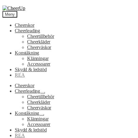
Hoppa
Hoppa
till
till
Meny
navigering
innehåll
Cheerskor
Cheerleading
Cheertillbehör
Cheerkläder
Cheerväskor
Konståkning
Klänningar
Accessoarer
Skydd & ledstöd
REA
Cheerskor
Cheerleading
Expandera
Cheertillbehör
undermeny
Cheerkläder
Cheerväskor
Konståkning
Expandera
Klänningar
undermeny
Accessoarer
Skydd & ledstöd
REA