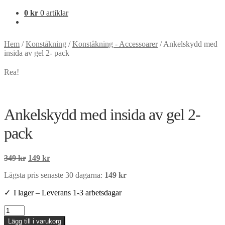
0
kr
0 artiklar
Hem
/
Konståkning
/
Konståkning - Accessoarer
/
Ankelskydd med
insida av gel 2- pack
Rea!
Ankelskydd med insida av gel 2-
pack
Det
Det
349
kr
149
kr
ursprungliga
nuvarande
Lägsta pris senaste 30 dagarna:
149
kr
priset
priset
var:
är:
I lager
349 kr.
149 kr.
Ankelskydd
med
Lägg till i varukorg