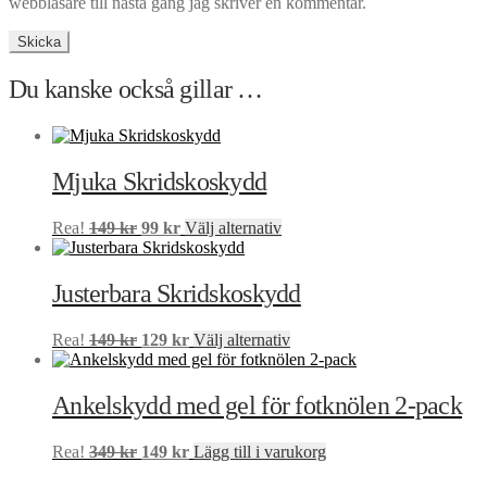
webbläsare till nästa gång jag skriver en kommentar.
Du kanske också gillar …
Mjuka Skridskoskydd
Det
Det
Den
Rea!
149
kr
99
kr
Välj alternativ
ursprungliga
nuvarande
här
priset
priset
produkten
var:
är:
har
Justerbara Skridskoskydd
149 kr.
99 kr.
flera
varianter.
Det
Det
Den
Rea!
149
kr
129
kr
Välj alternativ
De
ursprungliga
nuvarande
här
olika
priset
priset
produkten
alternativen
var:
är:
har
Ankelskydd med gel för fotknölen 2-pack
kan
149 kr.
129 kr.
flera
väljas
varianter.
på
Det
Det
Rea!
349
kr
149
kr
Lägg till i varukorg
De
produktsidan
ursprungliga
nuvarande
olika