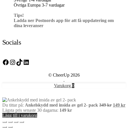
Övriga Europa 3-7 vardagar
Tips!
Ladda ner Postnords app för att få uppdatering om
dina leveranser
Socials
Facebook
Instagram
TikTok
LinkedIn
© CheerUp 2026
.
Varukorg
0
Det
D
Du tittar på:
Ankelskydd med insida av gel 2- pack
349
kr
149
kr
ursprung
n
Lägsta pris senaste 30 dagarna:
149
kr
priset
p
Lägg till i varukorg
var:
ä
349 kr.
1