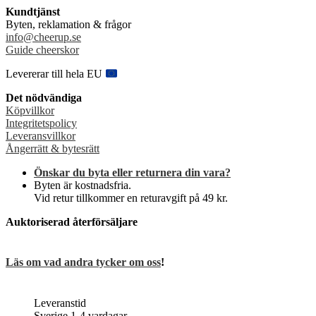
varianter.
på
Kundtjänst
De
produktsidan
Byten, reklamation & frågor
olika
info@cheerup.se
alternativen
Guide cheerskor
kan
väljas
Levererar till hela EU
på
produktsidan
Det nödvändiga
Köpvillkor
Integritetspolicy
Leveransvillkor
Ångerrätt & bytesrätt
Önskar du byta eller returnera din vara?
Byten är kostnadsfria.
Vid retur tillkommer en returavgift på 49 kr.
Auktoriserad återförsäljare
Läs om vad andra tycker om oss
!
Leveranstid
Sverige 1-4 vardagar