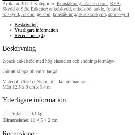
insida
Artikelnr:
911-1
Kategorier:
Konståkning - Accessoarer
,
REA
,
av
Skydd & Stöd
Etiketter:
ankelskydd
,
ankelstöd
,
ankle
,
fotknöl
,
gel
fotskydd
,
fotstöd
,
gelstöd
,
konståkning
,
skridskoskydd
,
sportskydd
2-
pack
Beskrivning
mängd
Ytterligare information
Recensioner (0)
Beskrivning
2-pack ankelstöd med hög elasticitet och andningsförmåga-
Går att klippa till valfri längd
Material: Utsida i Nylon, insida i gelmaterial.
Mått 12,5 x 8 cm x 0,4 m
Ytterligare information
Vikt
0,1 kg
Dimensioner
10 × 5 × 2 cm
Recensioner