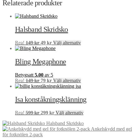
priset
priset
Relaterade produkter
alternativen
var:
är:
kan
349 kr.
149 kr.
väljas
på
produktsidan
Halsband Skridsko
Det
Det
Den
Rea!
149
kr
49
kr
Välj alternativ
ursprungliga
nuvarande
här
priset
priset
produkten
var:
är:
har
Bling Megaphone
149 kr.
49 kr.
flera
varianter.
Betygsatt
5.00
av 5
De
Det
Det
Den
Rea!
149
kr
79
kr
Välj alternativ
olika
ursprungliga
nuvarande
här
alternativen
priset
priset
produkten
kan
var:
är:
har
Isa konståkningsklänning
väljas
149 kr.
79 kr.
flera
på
varianter.
produktsidan
Det
Det
Den
Rea!
599
kr
299
kr
Välj alternativ
De
ursprungliga
nuvarande
här
olika
Halsband Skridsko
priset
priset
produkten
alternativen
Ankelskydd med gel
var:
är:
har
kan
för fotknölen 2-pack
599 kr.
299 kr.
flera
väljas