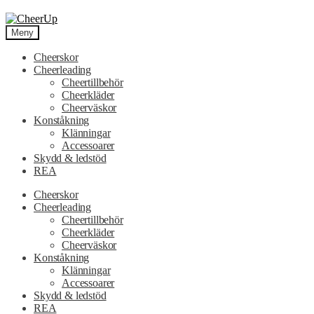
Hoppa
Hoppa
till
till
Meny
navigering
innehåll
Cheerskor
Cheerleading
Cheertillbehör
Cheerkläder
Cheerväskor
Konståkning
Klänningar
Accessoarer
Skydd & ledstöd
REA
Cheerskor
Cheerleading
Cheertillbehör
Cheerkläder
Cheerväskor
Konståkning
Klänningar
Accessoarer
Skydd & ledstöd
REA