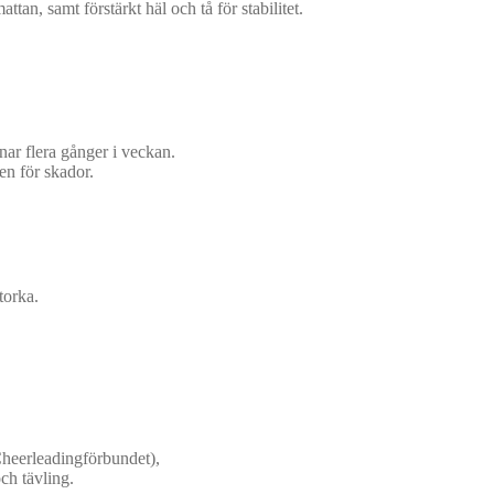
ttan, samt förstärkt häl och tå för stabilitet.
änar flera gånger i veckan.
en för skador.
torka.
Cheerleadingförbundet),
ch tävling.