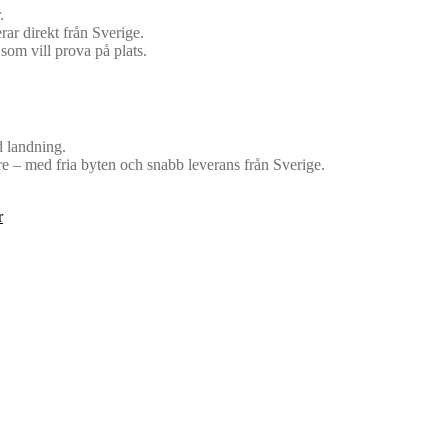
.
rar direkt från Sverige.
 som vill prova på plats.
d landning.
e – med fria byten och snabb leverans från Sverige.
r