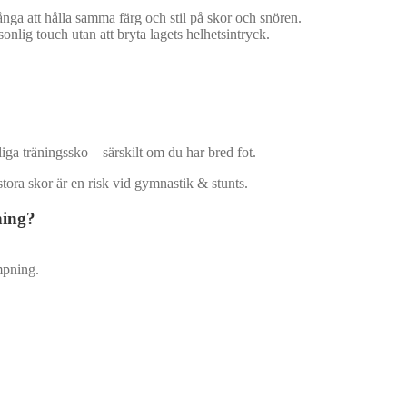
många att hålla samma färg och stil på skor och snören.
nlig touch utan att bryta lagets helhetsintryck.
liga träningssko – särskilt om du har bred fot.
stora skor är en risk vid gymnastik & stunts.
ning?
mpning.