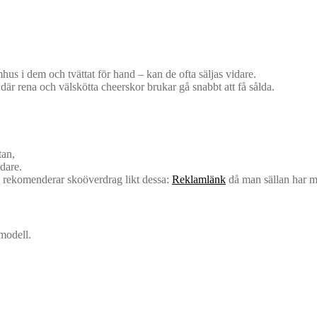
us i dem och tvättat för hand – kan de ofta säljas vidare.
där rena och välskötta cheerskor brukar gå snabbt att få sålda.
tan,
dare.
i rekomenderar skoöverdrag likt dessa:
Reklamlänk
då man sällan har my
 modell.