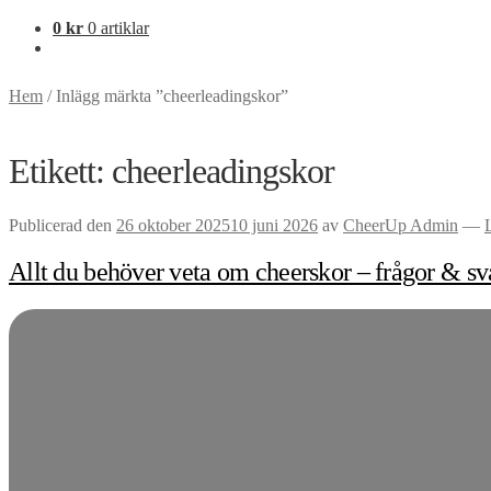
0
kr
0 artiklar
Hem
/
Inlägg märkta ”cheerleadingskor”
Etikett:
cheerleadingskor
Publicerad den
26 oktober 2025
10 juni 2026
av
CheerUp Admin
—
Allt du behöver veta om cheerskor – frågor & s