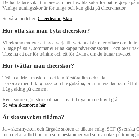
De har lättare vikt, tunnare och mer flexibla sulor för bättre grepp på ma
Vanliga träningsskor är för tunga och kan glida på cheer-mattor.
Se våra modeller:
Cheerleadingskor
Hur ofta ska man byta cheerskor?
Vi rekommenderar att byta varje till vartannat år, eller oftare om du tr
Slitage på sula, sömmar eller hälkappa påverkar stödet – och ökar risk
Tips: ha ett par för träning och ett för tävling om du tränar mycket.
Hur tvättar man cheerskor?
Tvätta aldrig i maskin – det kan förstöra lim och sula.
Torka av med fuktig trasa och lite gulsåpa, ta ur innersulan och låt luft
Lägg aldrig på element.
Rena snören gör stor skillnad – byt till nya om de blivit grå.
Se våra skosnören här
Är skosmycken tillåtna?
Ja – skosmycken och färgade snören är tillåtna enligt SCF (Svenska 
men det är alltid tränaren som bestämmer vad som är okej på träning o