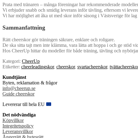
Prata med tränaren – många föreningar har rekommenderade modeller
Vi erbjuder snabb och smidig leverans inför tävling, eftersom vi levere
Vi har möjlighet att åka ut med skor inför säsong i Västsverige för lag
Sammanfattning
Rätt cheerskor gör träningen säkrare, enklare och roligare.
De ska sitta tajt men inte klämma, vara lätta att hoppa i och ge stöd vi
Hos CheerUp hittar du modeller för både träning, tävling och nybörjar
Kategori:
CheerUp
Etiketter:
cheerleadingskor
,
cheerskor
,
svartacheerskor
,
tvättacheersko
Kundtjänst
Byten, reklamation & frågor
info@cheerup.se
Guide cheerskor
Levererar till hela EU
Det nödvändiga
Köpvillkor
Integritetspolicy
Leveransvillkor
Ångerrätt & bytesrätt