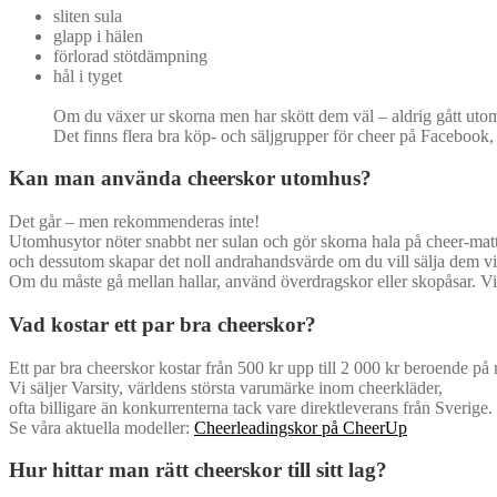
sliten sula
glapp i hälen
förlorad stötdämpning
hål i tyget
Om du växer ur skorna men har skött dem väl – aldrig gått utomh
Det finns flera bra köp- och säljgrupper för cheer på Facebook, 
Kan man använda cheerskor utomhus?
Det går – men rekommenderas inte!
Utomhusytor nöter snabbt ner sulan och gör skorna hala på cheer-mat
och dessutom skapar det noll andrahandsvärde om du vill sälja dem vi
Om du måste gå mellan hallar, använd överdragskor eller skopåsar. V
Vad kostar ett par bra cheerskor?
Ett par bra cheerskor kostar från 500 kr upp till 2 000 kr beroende på
Vi säljer Varsity, världens största varumärke inom cheerkläder,
ofta billigare än konkurrenterna tack vare direktleverans från Sverige.
Se våra aktuella modeller:
Cheerleadingskor på CheerUp
Hur hittar man rätt cheerskor till sitt lag?