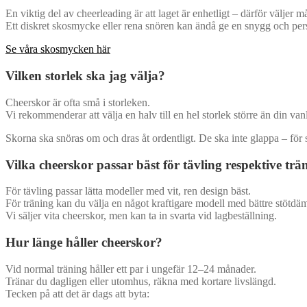
En viktig del av cheerleading är att laget är enhetligt – därför väljer 
Ett diskret skosmycke eller rena snören kan ändå ge en snygg och perso
Se våra skosmycken här
Vilken storlek ska jag välja?
Cheerskor är ofta små i storleken.
Vi rekommenderar att välja en halv till en hel storlek större än din van
Skorna ska snöras om och dras åt ordentligt. De ska inte glappa – för 
Vilka cheerskor passar bäst för tävling respektive trä
För tävling passar lätta modeller med vit, ren design bäst.
För träning kan du välja en något kraftigare modell med bättre stötdä
Vi säljer vita cheerskor, men kan ta in svarta vid lagbeställning.
Hur länge håller cheerskor?
Vid normal träning håller ett par i ungefär 12–24 månader.
Tränar du dagligen eller utomhus, räkna med kortare livslängd.
Tecken på att det är dags att byta: