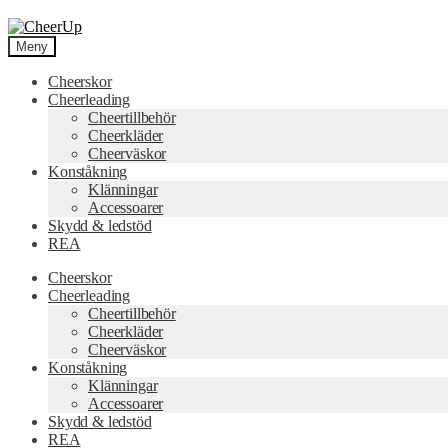
Hoppa
Hoppa
till
till
Meny
navigering
innehåll
Cheerskor
Cheerleading
Cheertillbehör
Cheerkläder
Cheerväskor
Konståkning
Klänningar
Accessoarer
Skydd & ledstöd
REA
Cheerskor
Cheerleading
Cheertillbehör
Cheerkläder
Cheerväskor
Konståkning
Klänningar
Accessoarer
Skydd & ledstöd
REA