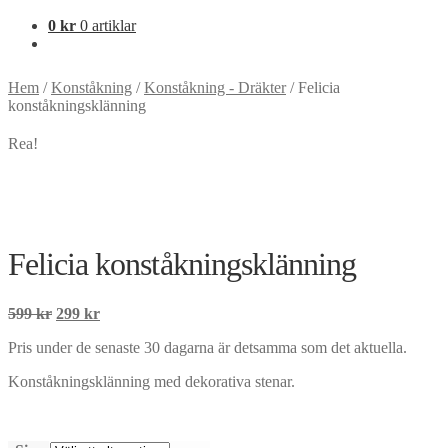
0
kr
0 artiklar
Hem
/
Konståkning
/
Konståkning - Dräkter
/
Felicia
konståkningsklänning
Rea!
Felicia konståkningsklänning
Det
Det
599
kr
299
kr
ursprungliga
nuvarande
Pris under de senaste 30 dagarna är detsamma som det aktuella.
priset
priset
var:
är:
Konståkningsklänning med dekorativa stenar.
599 kr.
299 kr.