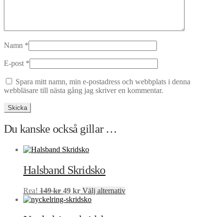
Namn
*
E-post
*
Spara mitt namn, min e-postadress och webbplats i denna
webbläsare till nästa gång jag skriver en kommentar.
Du kanske också gillar …
Halsband Skridsko
Det
Det
Den
Rea!
149
kr
49
kr
Välj alternativ
ursprungliga
nuvarande
här
priset
priset
produkten
var:
är:
har