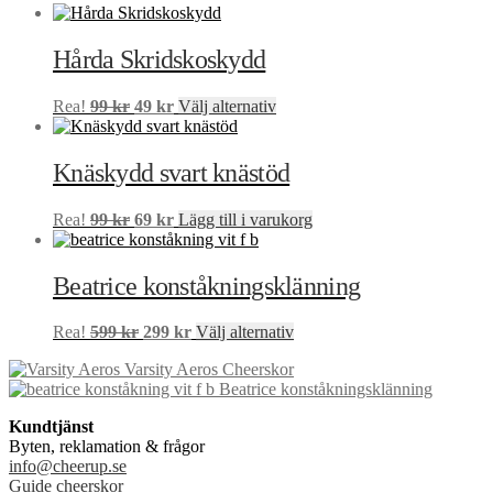
väljas
varianter.
på
De
produktsidan
Hårda Skridskoskydd
olika
alternativen
kan
Det
Det
Den
Rea!
99
kr
49
kr
Välj alternativ
väljas
ursprungliga
nuvarande
här
på
priset
priset
produkten
produktsidan
var:
är:
har
Knäskydd svart knästöd
99 kr.
49 kr.
flera
varianter.
Det
Det
Rea!
99
kr
69
kr
Lägg till i varukorg
De
ursprungliga
nuvarande
olika
priset
priset
alternativen
var:
är:
Beatrice konståkningsklänning
kan
99 kr.
69 kr.
väljas
på
Det
Det
Den
Rea!
599
kr
299
kr
Välj alternativ
produktsidan
ursprungliga
nuvarande
här
Varsity Aeros Cheerskor
priset
priset
produkten
Beatrice konståkningsklänning
var:
är:
har
599 kr.
299 kr.
flera
Kundtjänst
varianter.
Byten, reklamation & frågor
De
info@cheerup.se
olika
Guide cheerskor
alternativen