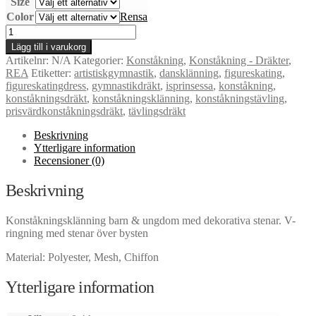
Size
Color
Rensa
Felicia
konståkningsklänning
Lägg till i varukorg
mängd
Artikelnr:
N/A
Kategorier:
Konståkning
,
Konståkning - Dräkter
,
REA
Etiketter:
artistiskgymnastik
,
dansklänning
,
figureskating
,
figureskatingdress
,
gymnastikdräkt
,
isprinsessa
,
konståkning
,
konståkningsdräkt
,
konståkningsklänning
,
konståkningstävling
,
prisvärdkonståkningsdräkt
,
tävlingsdräkt
Beskrivning
Ytterligare information
Recensioner (0)
Beskrivning
Konståkningsklänning barn & ungdom med dekorativa stenar. V-
ringning med stenar över bysten
Material: Polyester, Mesh, Chiffon
Ytterligare information