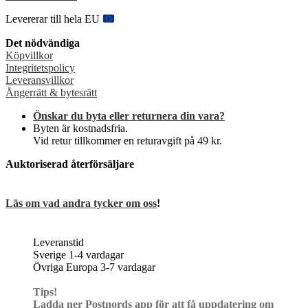
kan
Levererar till hela EU
väljas
på
Det nödvändiga
produktsidan
Köpvillkor
Integritetspolicy
Leveransvillkor
Ångerrätt & bytesrätt
Önskar du byta eller returnera din vara?
Byten är kostnadsfria.
Vid retur tillkommer en returavgift på 49 kr.
Auktoriserad återförsäljare
Läs om vad andra tycker om oss
!
Leveranstid
Sverige 1-4 vardagar
Övriga Europa 3-7 vardagar
Tips!
Ladda ner Postnords app för att få uppdatering om