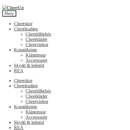
Hoppa
Hoppa
till
till
Meny
navigering
innehåll
Cheerskor
Cheerleading
Cheertillbehör
Cheerkläder
Cheerväskor
Konståkning
Klänningar
Accessoarer
Skydd & ledstöd
REA
Cheerskor
Cheerleading
Cheertillbehör
Cheerkläder
Cheerväskor
Konståkning
Klänningar
Accessoarer
Skydd & ledstöd
REA